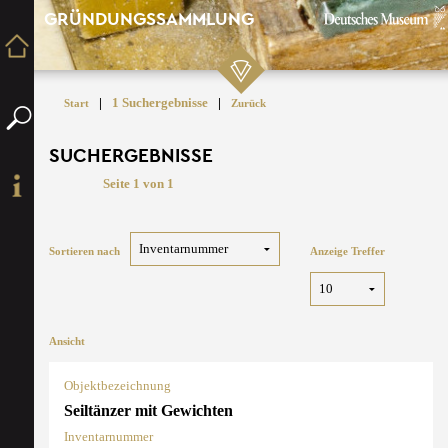
GRÜNDUNGSSAMMLUNG
|
1 Suchergebnisse
|
Start
Zurück
SUCHERGEBNISSE
Seite 1 von 1
Sortieren nach
Anzeige Treffer
Ansicht
Objektbezeichnung
Seiltänzer mit Gewichten
Inventarnummer