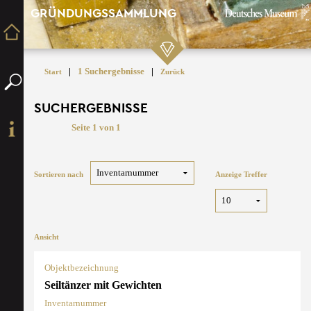
GRÜNDUNGSSAMMLUNG
|
1 Suchergebnisse
|
Start
Zurück
SUCHERGEBNISSE
Seite 1 von 1
Sortieren nach
Anzeige Treffer
Ansicht
Objektbezeichnung
Seiltänzer mit Gewichten
Inventarnummer