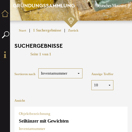
GRÜNDUNGSSAMMLUNG
|
1 Suchergebnisse
|
Start
Zurück
SUCHERGEBNISSE
Seite 1 von 1
Sortieren nach
Anzeige Treffer
Ansicht
Objektbezeichnung
Seiltänzer mit Gewichten
Inventarnummer