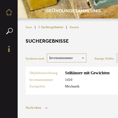
GRÜNDUNGSSAMMLUNG
|
1 Suchergebnisse
|
Start
Zurück
SUCHERGEBNISSE
Sortieren nach
Anzeige Treffer
Seiltänzer mit Gewichten
Objektbezeichnung
Inventarnummer
1410
Fachgebiet
Mechanik
Nach oben