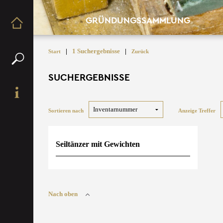
GRÜNDUNGSSAMMLUNG
|
1 Suchergebnisse
|
Start
Zurück
SUCHERGEBNISSE
Sortieren nach
Anzeige Treffer
Seiltänzer mit Gewichten
Nach oben