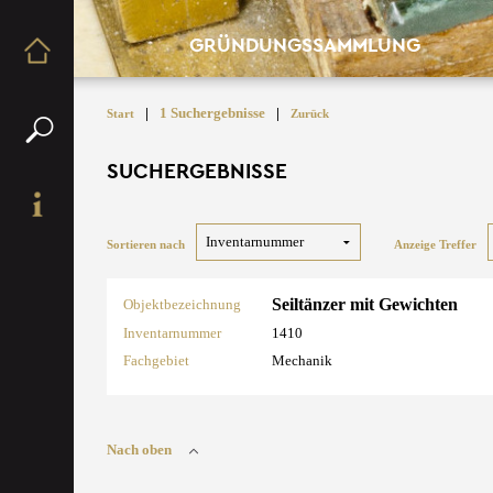
GRÜNDUNGSSAMMLUNG
|
1 Suchergebnisse
|
Start
Zurück
SUCHERGEBNISSE
Sortieren nach
Anzeige Treffer
Seiltänzer mit Gewichten
Objektbezeichnung
Inventarnummer
1410
Fachgebiet
Mechanik
Nach oben