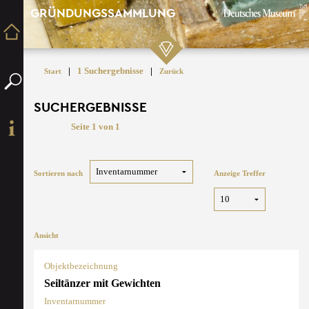
GRÜNDUNGSSAMMLUNG
|
1 Suchergebnisse
|
Start
Zurück
SUCHERGEBNISSE
Seite 1 von 1
Sortieren nach
Anzeige Treffer
Ansicht
Objektbezeichnung
Seiltänzer mit Gewichten
Inventarnummer