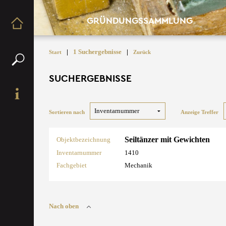
GRÜNDUNGSSAMMLUNG
|
1 Suchergebnisse
|
Start
Zurück
SUCHERGEBNISSE
Sortieren nach
Anzeige Treffer
Seiltänzer mit Gewichten
Objektbezeichnung
Inventarnummer
1410
Fachgebiet
Mechanik
Nach oben