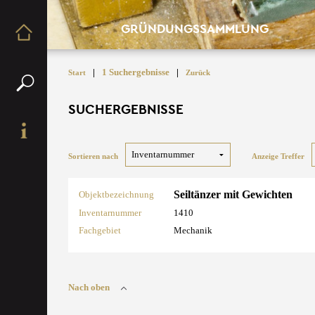
GRÜNDUNGSSAMMLUNG
|
1 Suchergebnisse
|
Start
Zurück
SUCHERGEBNISSE
Sortieren nach
Anzeige Treffer
Seiltänzer mit Gewichten
Objektbezeichnung
Inventarnummer
1410
Fachgebiet
Mechanik
Nach oben