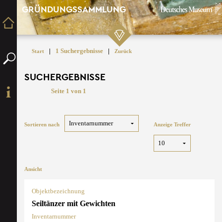
GRÜNDUNGSSAMMLUNG
|
1 Suchergebnisse
|
Start
Zurück
SUCHERGEBNISSE
Seite 1 von 1
Sortieren nach
Anzeige Treffer
Ansicht
Objektbezeichnung
Seiltänzer mit Gewichten
Inventarnummer