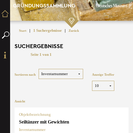
GRÜNDUNGSSAMMLUNG
|
1 Suchergebnisse
|
Start
Zurück
SUCHERGEBNISSE
Seite 1 von 1
Sortieren nach
Anzeige Treffer
Ansicht
Objektbezeichnung
Seiltänzer mit Gewichten
Inventarnummer