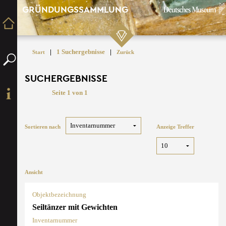
GRÜNDUNGSSAMMLUNG
|
1 Suchergebnisse
|
Start
Zurück
SUCHERGEBNISSE
Seite 1 von 1
Sortieren nach
Anzeige Treffer
Ansicht
Objektbezeichnung
Seiltänzer mit Gewichten
Inventarnummer