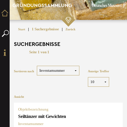
GRÜNDUNGSSAMMLUNG
|
1 Suchergebnisse
|
Start
Zurück
SUCHERGEBNISSE
Seite 1 von 1
Sortieren nach
Anzeige Treffer
Ansicht
Objektbezeichnung
Seiltänzer mit Gewichten
Inventarnummer