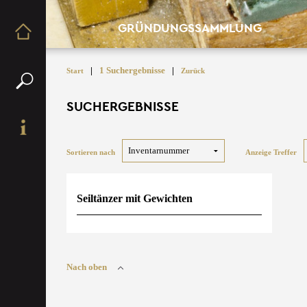
GRÜNDUNGSSAMMLUNG
|
1 Suchergebnisse
|
Start
Zurück
SUCHERGEBNISSE
Sortieren nach
Anzeige Treffer
Seiltänzer mit Gewichten
Nach oben