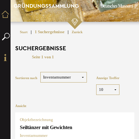
GRÜNDUNGSSAMMLUNG
|
1 Suchergebnisse
|
Start
Zurück
SUCHERGEBNISSE
Seite 1 von 1
Sortieren nach
Anzeige Treffer
Ansicht
Objektbezeichnung
Seiltänzer mit Gewichten
Inventarnummer