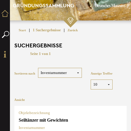
GRÜNDUNGSSAMMLUNG
|
1 Suchergebnisse
|
Start
Zurück
SUCHERGEBNISSE
Seite 1 von 1
Sortieren nach
Anzeige Treffer
Ansicht
Objektbezeichnung
Seiltänzer mit Gewichten
Inventarnummer