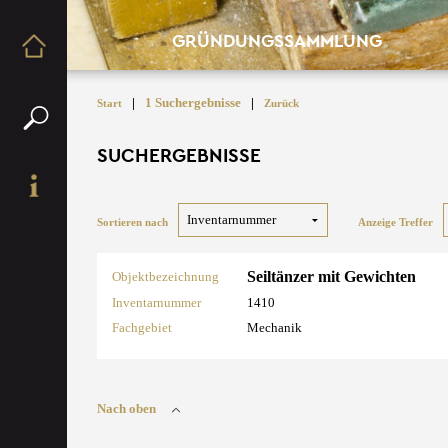
GRÜNDUNGSSAMMLUNG
|
1 Suchergebnisse
|
Start
Zurück
SUCHERGEBNISSE
Sortieren nach
Anzeige Treffer
Seiltänzer mit Gewichten
Objektbezeichnung
Inventarnummer
1410
Fachgebiet
Mechanik
Nach oben