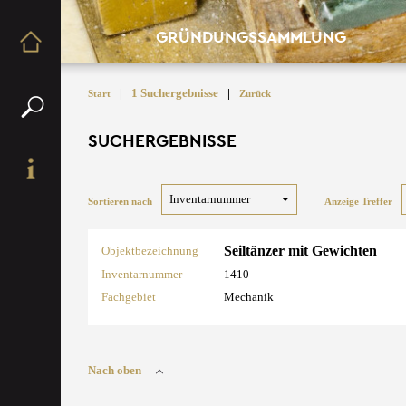
GRÜNDUNGSSAMMLUNG
|
1 Suchergebnisse
|
Start
Zurück
SUCHERGEBNISSE
Sortieren nach
Anzeige Treffer
Seiltänzer mit Gewichten
Objektbezeichnung
Inventarnummer
1410
Fachgebiet
Mechanik
Nach oben