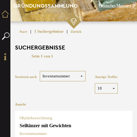
GRÜNDUNGSSAMMLUNG
|
1 Suchergebnisse
|
Start
Zurück
SUCHERGEBNISSE
Seite 1 von 1
Sortieren nach
Anzeige Treffer
Ansicht
Objektbezeichnung
Seiltänzer mit Gewichten
Inventarnummer