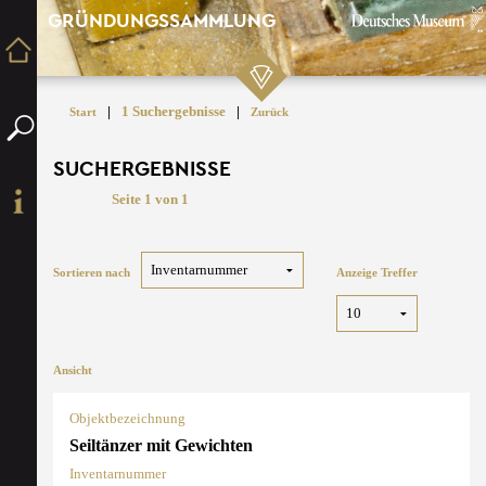
GRÜNDUNGSSAMMLUNG
|
1 Suchergebnisse
|
Start
Zurück
SUCHERGEBNISSE
Seite 1 von 1
Sortieren nach
Anzeige Treffer
Ansicht
Objektbezeichnung
Seiltänzer mit Gewichten
Inventarnummer