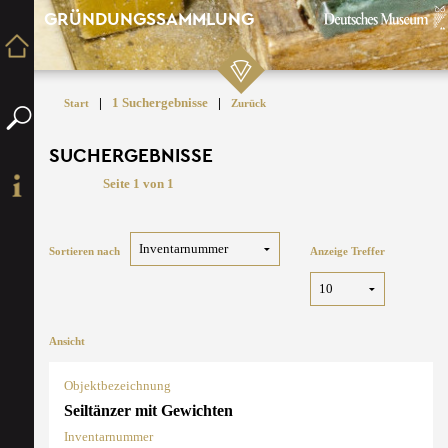
GRÜNDUNGSSAMMLUNG
|
1 Suchergebnisse
|
Start
Zurück
SUCHERGEBNISSE
Seite 1 von 1
Sortieren nach
Anzeige Treffer
Ansicht
Objektbezeichnung
Seiltänzer mit Gewichten
Inventarnummer