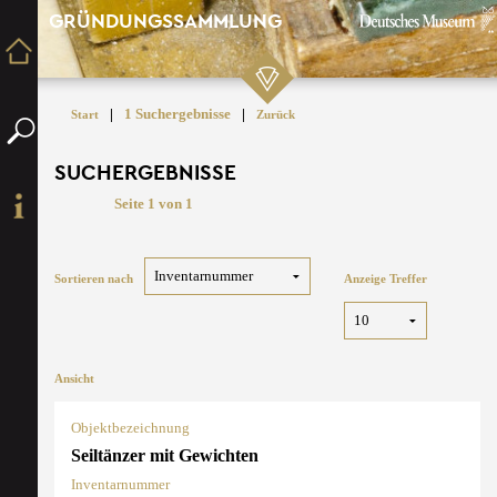
GRÜNDUNGSSAMMLUNG
|
1 Suchergebnisse
|
Start
Zurück
SUCHERGEBNISSE
Seite 1 von 1
Sortieren nach
Anzeige Treffer
Ansicht
Objektbezeichnung
Seiltänzer mit Gewichten
Inventarnummer