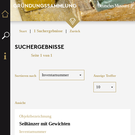
GRÜNDUNGSSAMMLUNG
|
1 Suchergebnisse
|
Start
Zurück
SUCHERGEBNISSE
Seite 1 von 1
Sortieren nach
Anzeige Treffer
Ansicht
Objektbezeichnung
Seiltänzer mit Gewichten
Inventarnummer