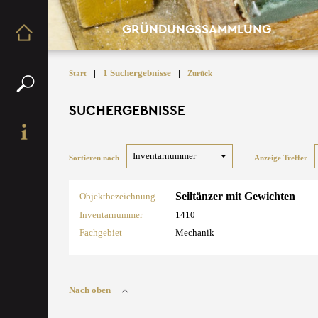
GRÜNDUNGSSAMMLUNG
|
1 Suchergebnisse
|
Start
Zurück
SUCHERGEBNISSE
Sortieren nach
Anzeige Treffer
Seiltänzer mit Gewichten
Objektbezeichnung
Inventarnummer
1410
Fachgebiet
Mechanik
Nach oben