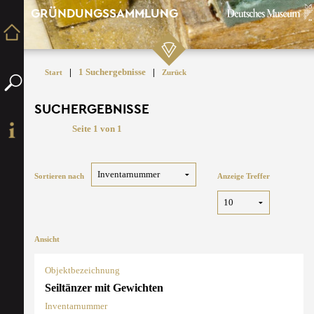
GRÜNDUNGSSAMMLUNG
|
1 Suchergebnisse
|
Start
Zurück
SUCHERGEBNISSE
Seite 1 von 1
Sortieren nach
Anzeige Treffer
Ansicht
Objektbezeichnung
Seiltänzer mit Gewichten
Inventarnummer