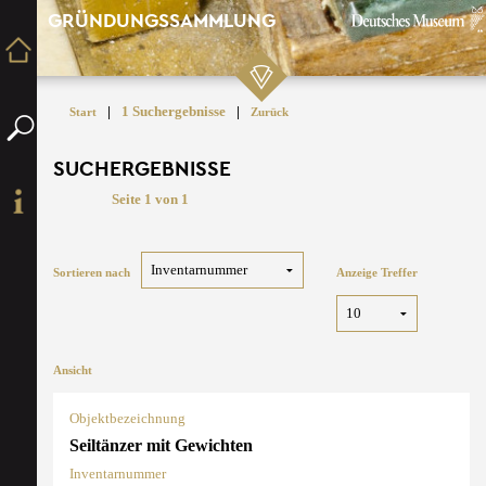
GRÜNDUNGSSAMMLUNG
|
1 Suchergebnisse
|
Start
Zurück
SUCHERGEBNISSE
Seite 1 von 1
Sortieren nach
Anzeige Treffer
Ansicht
Objektbezeichnung
Seiltänzer mit Gewichten
Inventarnummer