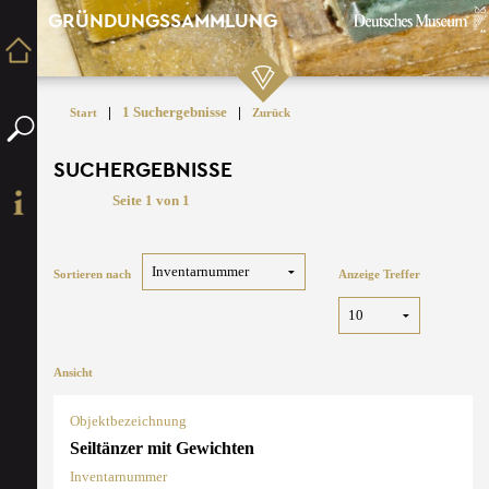
GRÜNDUNGSSAMMLUNG
|
1 Suchergebnisse
|
Start
Zurück
SUCHERGEBNISSE
Seite 1 von 1
Sortieren nach
Anzeige Treffer
Ansicht
Objektbezeichnung
Seiltänzer mit Gewichten
Inventarnummer