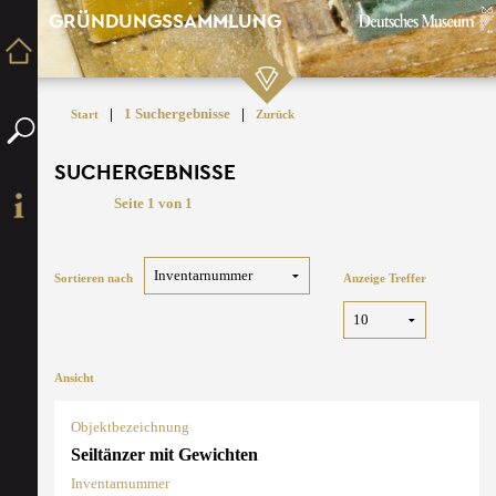
GRÜNDUNGSSAMMLUNG
|
1 Suchergebnisse
|
Start
Zurück
SUCHERGEBNISSE
Seite 1 von 1
Sortieren nach
Anzeige Treffer
Ansicht
Objektbezeichnung
Seiltänzer mit Gewichten
Inventarnummer