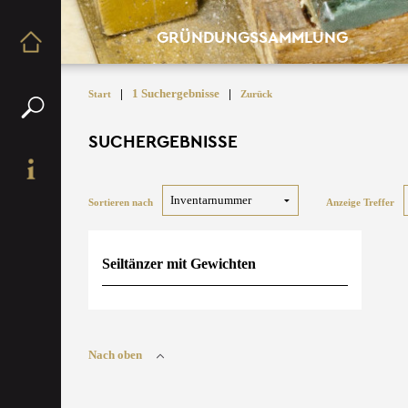
GRÜNDUNGSSAMMLUNG
|
1 Suchergebnisse
|
Start
Zurück
SUCHERGEBNISSE
Sortieren nach
Anzeige Treffer
Seiltänzer mit Gewichten
Nach oben