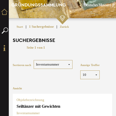
GRÜNDUNGSSAMMLUNG
|
1 Suchergebnisse
|
Start
Zurück
SUCHERGEBNISSE
Seite 1 von 1
Sortieren nach
Anzeige Treffer
Ansicht
Objektbezeichnung
Seiltänzer mit Gewichten
Inventarnummer