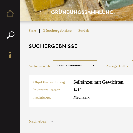
GRÜNDUNGSSAMMLUNG
|
1 Suchergebnisse
|
Start
Zurück
SUCHERGEBNISSE
Sortieren nach
Anzeige Treffer
Seiltänzer mit Gewichten
Objektbezeichnung
Inventarnummer
1410
Fachgebiet
Mechanik
Nach oben