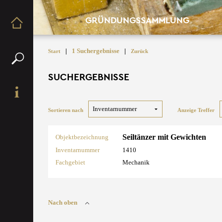
GRÜNDUNGSSAMMLUNG
|
1 Suchergebnisse
|
Start
Zurück
SUCHERGEBNISSE
Sortieren nach
Anzeige Treffer
Seiltänzer mit Gewichten
Objektbezeichnung
Inventarnummer
1410
Fachgebiet
Mechanik
Nach oben