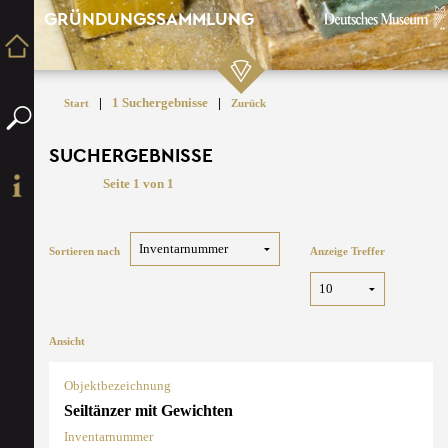
GRÜNDUNGSSAMMLUNG
|
1 Suchergebnisse
|
Start
Zurück
SUCHERGEBNISSE
Seite 1 von 1
Sortieren nach
Anzeige Treffer
Ansicht
Objektbezeichnung
Seiltänzer mit Gewichten
Inventarnummer