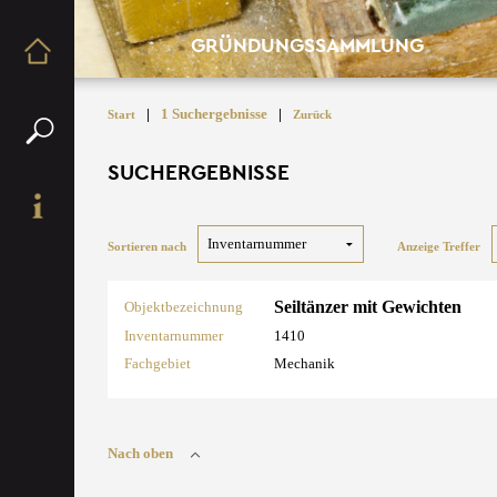
GRÜNDUNGSSAMMLUNG
|
1 Suchergebnisse
|
Start
Zurück
SUCHERGEBNISSE
Sortieren nach
Anzeige Treffer
Seiltänzer mit Gewichten
Objektbezeichnung
Inventarnummer
1410
Fachgebiet
Mechanik
Nach oben