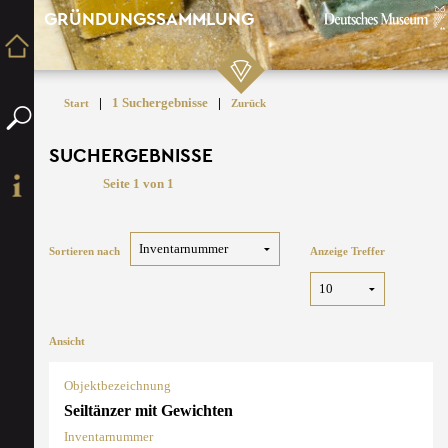
GRÜNDUNGSSAMMLUNG
|
1 Suchergebnisse
|
Start
Zurück
SUCHERGEBNISSE
Seite 1 von 1
Sortieren nach
Anzeige Treffer
Ansicht
Objektbezeichnung
Seiltänzer mit Gewichten
Inventarnummer