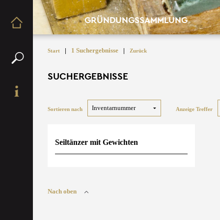
GRÜNDUNGSSAMMLUNG
|
1 Suchergebnisse
|
Start
Zurück
SUCHERGEBNISSE
Sortieren nach
Anzeige Treffer
Seiltänzer mit Gewichten
Nach oben