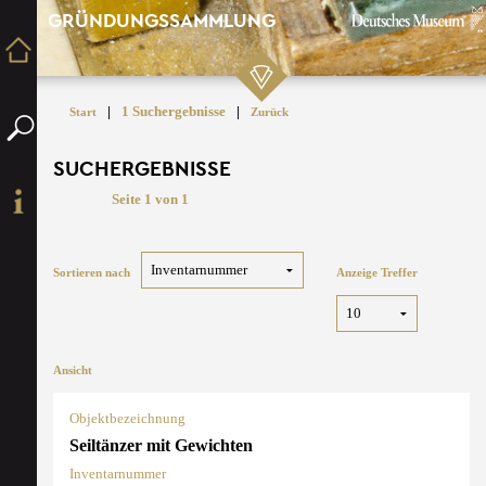
GRÜNDUNGSSAMMLUNG
|
1 Suchergebnisse
|
Start
Zurück
SUCHERGEBNISSE
Seite 1 von 1
Sortieren nach
Anzeige Treffer
Ansicht
Objektbezeichnung
Seiltänzer mit Gewichten
Inventarnummer