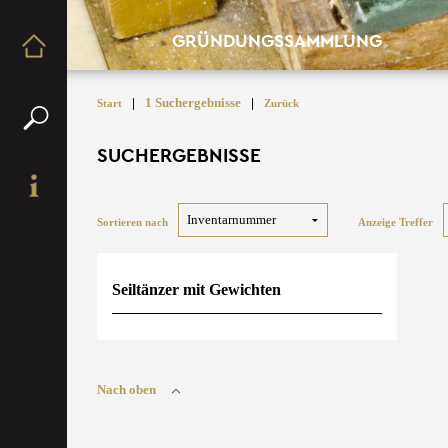
GRÜNDUNGSSAMMLUNG
|
1 Suchergebnisse
|
Start
Zurück
SUCHERGEBNISSE
Sortieren nach
Anzeige Treffer
Seiltänzer mit Gewichten
Nach oben