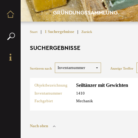
GRÜNDUNGSSAMMLUNG
|
1 Suchergebnisse
|
Start
Zurück
SUCHERGEBNISSE
Sortieren nach
Anzeige Treffer
Seiltänzer mit Gewichten
Objektbezeichnung
Inventarnummer
1410
Fachgebiet
Mechanik
Nach oben