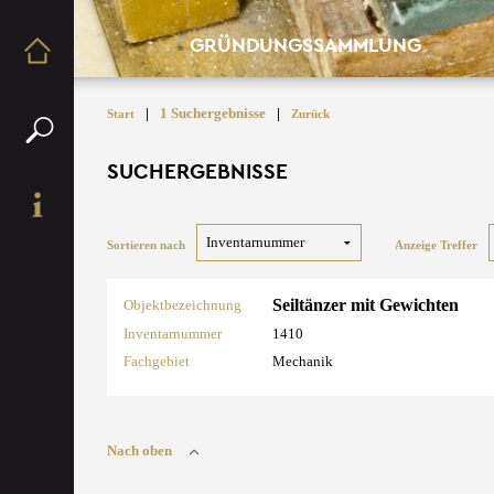
GRÜNDUNGSSAMMLUNG
|
1 Suchergebnisse
|
Start
Zurück
SUCHERGEBNISSE
Sortieren nach
Anzeige Treffer
Seiltänzer mit Gewichten
Objektbezeichnung
Inventarnummer
1410
Fachgebiet
Mechanik
Nach oben