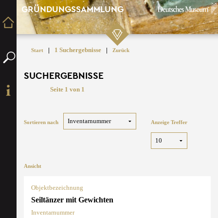
GRÜNDUNGSSAMMLUNG
|
1 Suchergebnisse
|
Start
Zurück
SUCHERGEBNISSE
Seite 1 von 1
Sortieren nach
Anzeige Treffer
Ansicht
Objektbezeichnung
Seiltänzer mit Gewichten
Inventarnummer