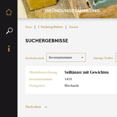
GRÜNDUNGSSAMMLUNG
|
1 Suchergebnisse
|
Start
Zurück
SUCHERGEBNISSE
Sortieren nach
Anzeige Treffer
Seiltänzer mit Gewichten
Objektbezeichnung
Inventarnummer
1410
Fachgebiet
Mechanik
Nach oben