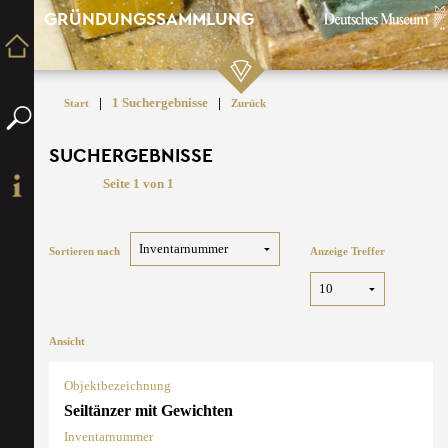
GRÜNDUNGSSAMMLUNG
|
1 Suchergebnisse
|
Start
Zurück
SUCHERGEBNISSE
Seite 1 von 1
Sortieren nach
Anzeige Treffer
Ansicht
Objektbezeichnung
Seiltänzer mit Gewichten
Inventarnummer