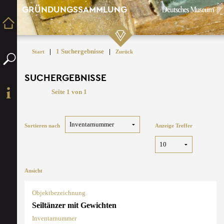
GRÜNDUNGSSAMMLUNG
|
1 Suchergebnisse
|
Start
Zurück
SUCHERGEBNISSE
Seite 1 von 1
Sortieren nach
Anzeige Treffer
Ansicht
Objektbezeichnung
Seiltänzer mit Gewichten
Inventarnummer