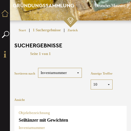
GRÜNDUNGSSAMMLUNG
|
1 Suchergebnisse
|
Start
Zurück
SUCHERGEBNISSE
Seite 1 von 1
Sortieren nach
Anzeige Treffer
Ansicht
Objektbezeichnung
Seiltänzer mit Gewichten
Inventarnummer