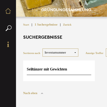
GRÜNDUNGSSAMMLUNG
|
1 Suchergebnisse
|
Start
Zurück
SUCHERGEBNISSE
Sortieren nach
Anzeige Treffer
Seiltänzer mit Gewichten
Nach oben