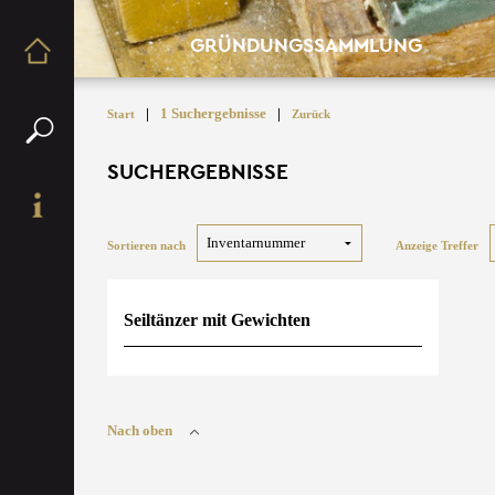
GRÜNDUNGSSAMMLUNG
|
1 Suchergebnisse
|
Start
Zurück
SUCHERGEBNISSE
Sortieren nach
Anzeige Treffer
Seiltänzer mit Gewichten
Nach oben