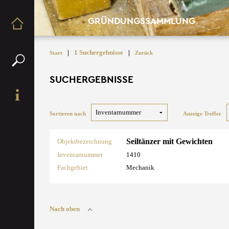
GRÜNDUNGSSAMMLUNG
|
1 Suchergebnisse
|
Start
Zurück
SUCHERGEBNISSE
Sortieren nach
Anzeige Treffer
Seiltänzer mit Gewichten
Objektbezeichnung
Inventarnummer
1410
Fachgebiet
Mechanik
Nach oben