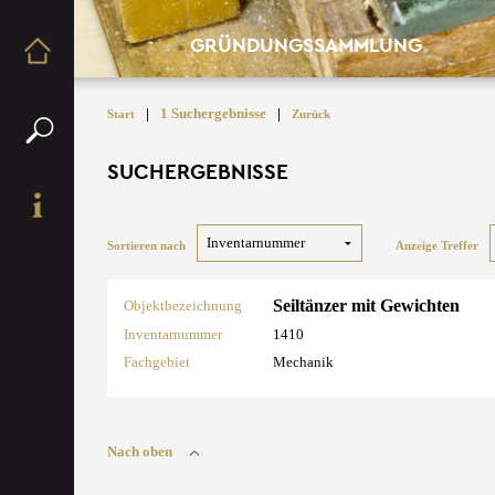
GRÜNDUNGSSAMMLUNG
|
1 Suchergebnisse
|
Start
Zurück
SUCHERGEBNISSE
Sortieren nach
Anzeige Treffer
Seiltänzer mit Gewichten
Objektbezeichnung
Inventarnummer
1410
Fachgebiet
Mechanik
Nach oben