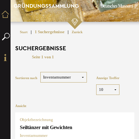
GRÜNDUNGSSAMMLUNG
|
1 Suchergebnisse
|
Start
Zurück
SUCHERGEBNISSE
Seite 1 von 1
Sortieren nach
Anzeige Treffer
Ansicht
Objektbezeichnung
Seiltänzer mit Gewichten
Inventarnummer